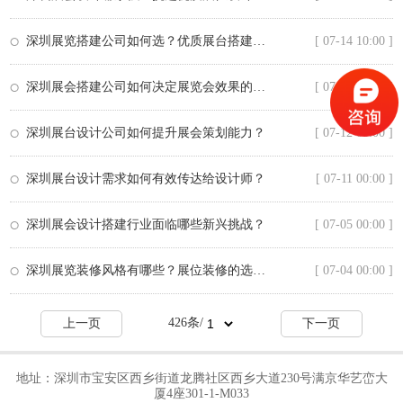
活
动
深圳展览搭建公司如何选？优质展台搭建服务商推荐
[ 07-14 10:00 ]
会
议
深圳展会搭建公司如何决定展览会效果的成败？
[ 07-13 00:00 ]
国
际
深圳展台设计公司如何提升展会策划能力？
[ 07-12 00:00 ]
展
台
深圳展台设计需求如何有效传达给设计师？
[ 07-11 00:00 ]
资
讯
深圳展会设计搭建行业面临哪些新兴挑战？
[ 07-05 00:00 ]
中
心
深圳展览装修风格有哪些？展位装修的选择技巧
[ 07-04 00:00 ]
关
于
426
条/
上一页
下一页
圆
桌
地址：深圳市宝安区西乡街道龙腾社区西乡大道230号满京华艺峦大
联
厦4座301-1-M033