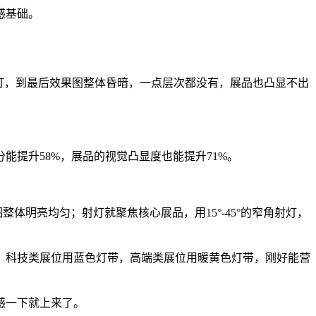
感基础。
灯，到最后效果图整体昏暗，一点层次都没有，展品也凸显不出
提升58%，展品的视觉凸显度也能提升71%。
体明亮均匀；射灯就聚焦核心展品，用15°-45°的窄角射灯，
，科技类展位用蓝色灯带，高端类展位用暖黄色灯带，刚好能营
感一下就上来了。