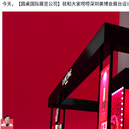
今天，【圆桌国际展览公司】就和大家唠唠深圳美博会展台设