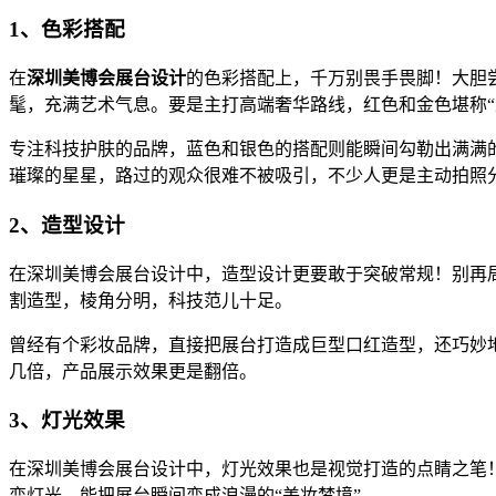
1、色彩搭配
在
深圳美博会展台设计
的色彩搭配上，千万别畏手畏脚！大胆
髦，充满艺术气息。要是主打高端奢华路线，红色和金色堪称“
专注科技护肤的品牌，蓝色和银色的搭配则能瞬间勾勒出满满
璀璨的星星，路过的观众很难不被吸引，不少人更是主动拍照
2、造型设计
在深圳美博会展台设计中，造型设计更要敢于突破常规！别再
割造型，棱角分明，科技范儿十足。
曾经有个彩妆品牌，直接把展台打造成巨型口红造型，还巧妙
几倍，产品展示效果更是翻倍。
3、灯光效果
在深圳美博会展台设计中，灯光效果也是视觉打造的点睛之笔
变灯光，能把展台瞬间变成浪漫的“美妆梦境”。