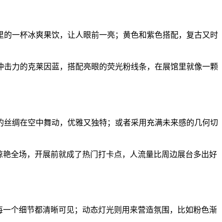
里的一杯冰爽果饮，让人眼前一亮；黄色和紫色搭配，复古又时
冲击力的克莱因蓝，搭配亮眼的荧光粉线条，在展馆里就像一颗
的丝绸在空中舞动，优雅又独特；或者采用充满未来感的几何切
惊艳全场，开展前就成了热门打卡点，人流量比周边展台多出好
每一个细节都清晰可见；动态灯光则用来营造氛围，比如粉色渐