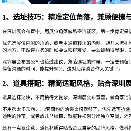
1、选址技巧：精准定位角落，兼顾便捷
在深圳展会布置中，用展位角落做私密洽谈区，第一步肯定是选
优先选展位内侧的角落，或者主通道转角的内侧，避开人流扎
的地方，不然谈业务的时候要么吹得难受，要么被晒得晃眼，
深圳展会布置公司也给过建议，角落选址的时候，一定要预留1
停留沟通的时间，能提升58%，这对后续谈合作太关键了。
2、道具搭配：精简适配风格，贴合深圳
道具选择这块，不用搞得太复杂，深圳展会布置里，做角落洽
不用摆太多东西，1-2套简约的洽谈桌椅就够了，优先选可折
透明的纱帘，或者放几盆绿植，就能轻松划分出独立空间，还
还有一点要注意，道具材质得贴合企业自身的品牌风格。做科