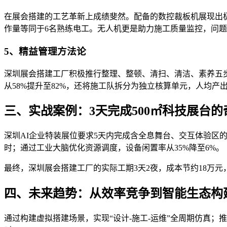
在展会搭建的工艺革新上成绩斐然。配备的数控裁板机展现出极高
作量等同于6名熟练电工。无人机更是助力施工质量监控，问题发
5、精益管理方法论
深圳展会搭建工厂积极推行整理、整顿、清扫、清洁、素养五步
从58%提升至82%，还将施工队拆分为独立核算单元，人均产出
三、实战案例：3天完成500㎡科技展台的
深圳AI企业特装展位要求5天内完成含全息舞台、交互体验区的
时；通过工业大脑优化资源调度，设备闲置率从35%降至6%。
最终，深圳展会搭建工厂的实际工期3天2夜，成本节约18万元
四、未来趋势：从效率竞争到智能生态构
通过构建虚拟搭建场景，实现“设计-施工-运维”全周期仿真；