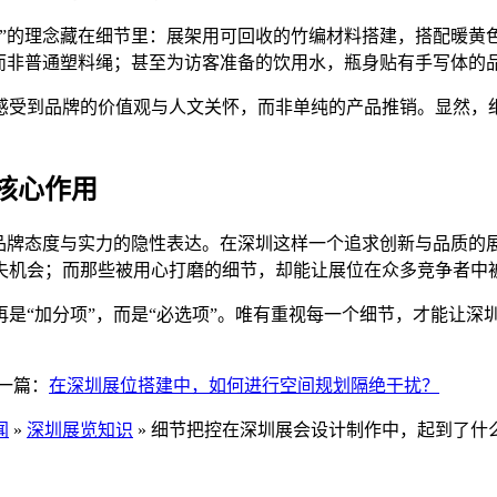
生”的理念藏在细节里：展架用可回收的竹编材料搭建，搭配暖黄
非普通塑料绳；甚至为访客准备的饮用水，瓶身贴有手写体的品牌s
感受到品牌的价值观与人文关怀，而非单纯的产品推销。显然，细
核心作用
品牌态度与实力的隐性表达。在深圳这样一个追求创新与品质的展
失机会；而那些被用心打磨的细节，却能让展位在众多竞争者中
是“加分项”，而是“必选项”。唯有重视每一个细节，才能让深
一篇：
在深圳展位搭建中，如何进行空间规划隔绝干扰？
闻
»
深圳展览知识
» 细节把控在深圳展会设计制作中，起到了什