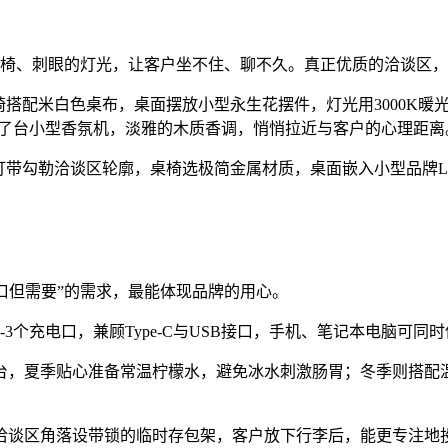
属桌椅、刺眼的灯光，让客户坐不住、聊不久。真正优质的洽谈区，
椅搭配米白色桌布，桌面摆放小型永生花摆件，灯光用3000K暖
放了台小型香氛机，淡雅的木质香调，悄悄拉近与客户的心理距离
灯带勾勒洽谈区轮廓，桌椅选极简金属材质，桌面嵌入小型品牌L
口但需要”的需求，最能体现品牌的用心。
3个充电口，兼顾Type-C与USB接口，手机、笔记本电脑可同
台，夏季贴心准备常温柠檬水，避免冰水刺激肠胃；冬季则搭配
洽谈区角落设带锁的临时存包架，客户放下行李后，能更专注地