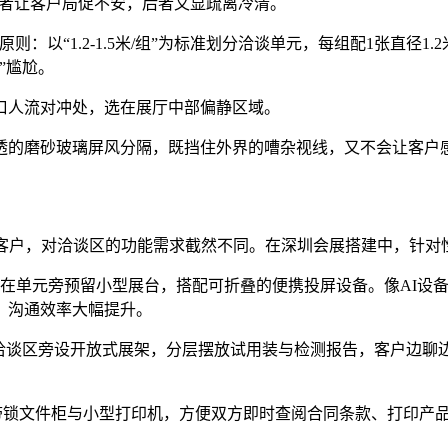
-前者让客户局促不安，后者又显疏离冷清。
：以“1.2-1.5米/组”为标准划分洽谈单元，每组配1张直径
”尴尬。
口人流对冲处，选在展厅中部偏静区域。
透的磨砂玻璃屏风分隔，既挡住外界的嘈杂视线，又不会让客户感
客户，对洽谈区的功能需求截然不同。在深圳会展搭建中，针对性
会在单元旁预留小型展台，搭配可折叠的便携投屏设备。像AI设
，沟通效率大幅提升。
，洽谈区旁设开放式展架，分层摆放试用装与检测报告，客户边聊
锁文件柜与小型打印机，方便双方即时查阅合同条款、打印产品