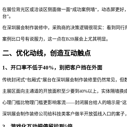
在展位背光区或洽谈区侧面做一面“成功案例墙”，动态屏更好
台”。
在深圳展会制作装修中，采购商的决策逻辑很现实：看到同行
案例比口号有说服力，这一点在B2B展会上尤其明显。
二、优化动线，创造互动触点
1、开口率不低于40%，别把客户挡在外面
传统封闭式“包厢式”展台在深圳展会制作装修里仍然常见，但
主展区面向主通道的开放面积至少要到40%以上，实体隔墙换
心理门槛比物理门槛更影响客流——封闭展台给人的暗示是“这
深圳展会制作装修公司给科技类客户做半开放弧线入口的案子
2、游戏化互动把停留拉到5倍