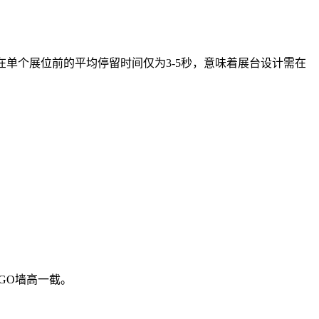
会场景下参观者在单个展位前的平均停留时间仅为3-5秒，意味着展台设计需在
GO墙高一截。