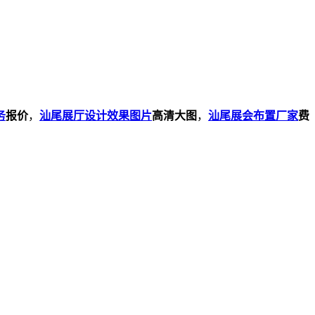
务
报价
，
汕尾展厅设计效果图片
高清大图
，
汕尾展会布置厂家
费