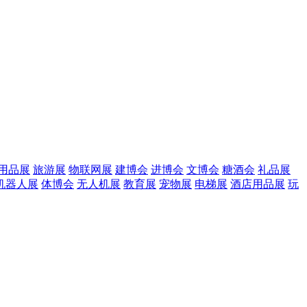
用品展
旅游展
物联网展
建博会
进博会
文博会
糖酒会
礼品展
机器人展
体博会
无人机展
教育展
宠物展
电梯展
酒店用品展
玩