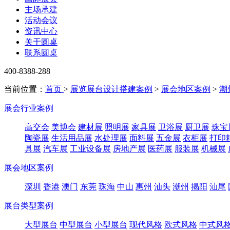
主场承建
活动会议
资讯中心
关于圆桌
联系圆桌
400-8388-288
当前位置：
首页
>
展览展台设计搭建案例
>
展会地区案例
>
潮
展会行业案例
高交会
美博会
建材展
照明展
家具展
卫浴展
厨卫展
珠宝
陶瓷展
生活用品展
水处理展
面料展
五金展
衣柜展
打印
具展
汽车展
工业设备展
房地产展
医药展
服装展
机械展
展会地区案例
深圳
香港
澳门
东莞
珠海
中山
惠州
汕头
潮州
揭阳
汕尾
展台类型案例
大型展台
中型展台
小型展台
现代风格
欧式风格
中式风