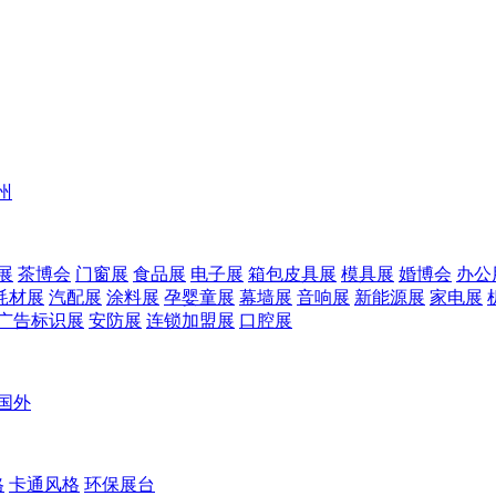
州
展
茶博会
门窗展
食品展
电子展
箱包皮具展
模具展
婚博会
办公
耗材展
汽配展
涂料展
孕婴童展
幕墙展
音响展
新能源展
家电展
广告标识展
安防展
连锁加盟展
口腔展
国外
格
卡通风格
环保展台