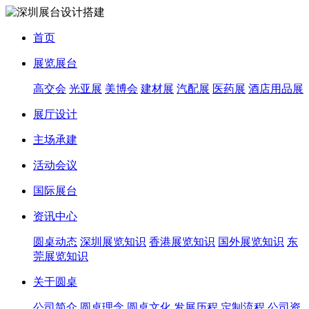
首页
展览展台
高交会
光亚展
美博会
建材展
汽配展
医药展
酒店用品展
展厅设计
主场承建
活动会议
国际展台
资讯中心
圆桌动态
深圳展览知识
香港展览知识
国外展览知识
东
莞展览知识
关于圆桌
公司简介
圆桌理念
圆桌文化
发展历程
定制流程
公司资