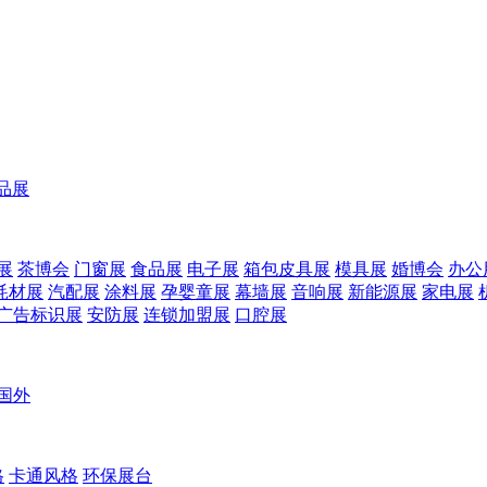
品展
展
茶博会
门窗展
食品展
电子展
箱包皮具展
模具展
婚博会
办公
耗材展
汽配展
涂料展
孕婴童展
幕墙展
音响展
新能源展
家电展
广告标识展
安防展
连锁加盟展
口腔展
国外
格
卡通风格
环保展台