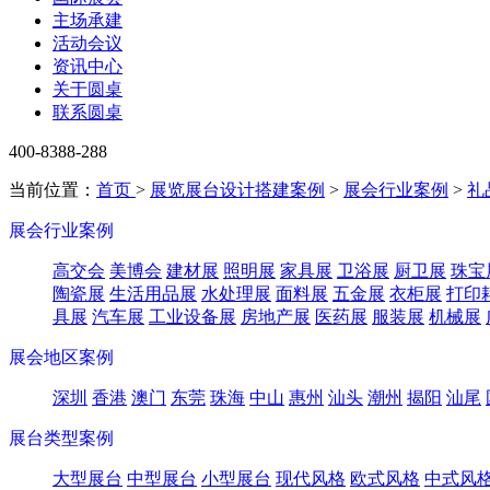
主场承建
活动会议
资讯中心
关于圆桌
联系圆桌
400-8388-288
当前位置：
首页
>
展览展台设计搭建案例
>
展会行业案例
>
礼
展会行业案例
高交会
美博会
建材展
照明展
家具展
卫浴展
厨卫展
珠宝
陶瓷展
生活用品展
水处理展
面料展
五金展
衣柜展
打印
具展
汽车展
工业设备展
房地产展
医药展
服装展
机械展
展会地区案例
深圳
香港
澳门
东莞
珠海
中山
惠州
汕头
潮州
揭阳
汕尾
展台类型案例
大型展台
中型展台
小型展台
现代风格
欧式风格
中式风