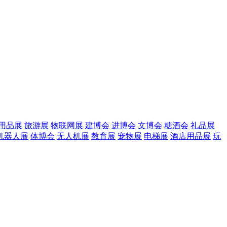
用品展
旅游展
物联网展
建博会
进博会
文博会
糖酒会
礼品展
机器人展
体博会
无人机展
教育展
宠物展
电梯展
酒店用品展
玩