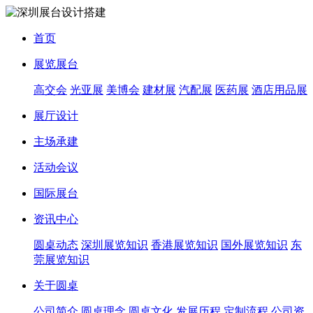
首页
展览展台
高交会
光亚展
美博会
建材展
汽配展
医药展
酒店用品展
展厅设计
主场承建
活动会议
国际展台
资讯中心
圆桌动态
深圳展览知识
香港展览知识
国外展览知识
东
莞展览知识
关于圆桌
公司简介
圆桌理念
圆桌文化
发展历程
定制流程
公司资