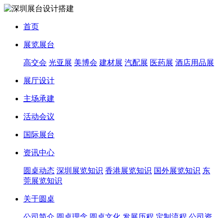
首页
展览展台
高交会
光亚展
美博会
建材展
汽配展
医药展
酒店用品展
展厅设计
主场承建
活动会议
国际展台
资讯中心
圆桌动态
深圳展览知识
香港展览知识
国外展览知识
东
莞展览知识
关于圆桌
公司简介
圆桌理念
圆桌文化
发展历程
定制流程
公司资